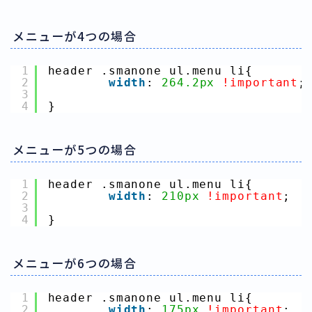
メニューが4つの場合
1
header .smanone ul.menu li{
2
width
: 
264.2px
!important
;
3
4
}
メニューが5つの場合
1
header .smanone ul.menu li{
2
width
: 
210px
!important
;
3
4
}
メニューが6つの場合
1
header .smanone ul.menu li{
2
width
: 
175px
!important
;