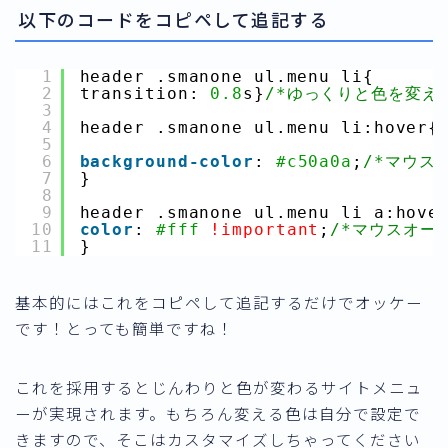
以下のコードをコピペして追記する
1
header .smanone ul.menu li{
2
transition: 
0.8
s}
/*ゆっくりと色を変える
3
4
header .smanone ul.menu li:hover{
5
6
background-color
: 
#c50a0a
;
/*マウス
7
}
8
9
header .smanone ul.menu li a:hove
10
color
: 
#fff
!important
;
/*マウスオー
11
}
基本的にはこれをコピペして追記するだけでオッケー
です！とっても簡単ですね！
これを採用するとじんわりと色が変わるサイトメニュ
ーが実現されます。もちろん変える色は自分で設定で
きますので、そこはカスタマイズしちゃってください