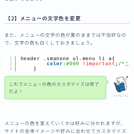
【2】メニューの文字色を変更
また、メニューの文字の色が黒のままでは不恰好なの
で、文字の色も白くしておきましょう。
1
header .smanone ul.menu li a{
2
color
:
#000
!important
;
/*こ
3
}
これでメニューの色のカスタマイズは完了
だよ！
ひつじくん
メニューの色を変えていくかは好みに分かれますが、
サイトの全体イメージや好みに合わせてカスタマイズ