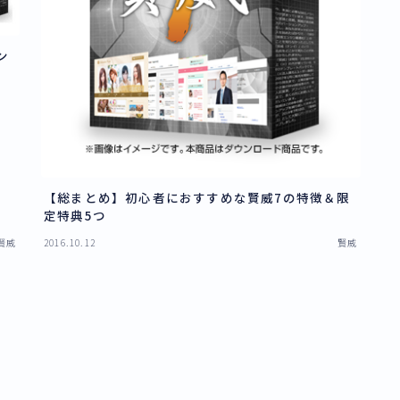
ン
【総まとめ】初心者におすすめな賢威7の特徴＆限
定特典5つ
賢威
2016.10.12
賢威