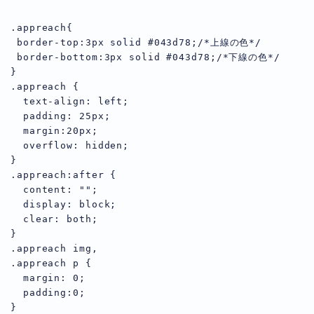
.appreach{

 border-top:3px solid #043d78;/*上線の色*/

 border-bottom:3px solid #043d78;/*下線の色*/

}

.appreach {

  text-align: left;

  padding: 25px;

  margin:20px;

  overflow: hidden;

}

.appreach:after {

  content: "";

  display: block;

  clear: both;

}

.appreach img,

.appreach p {

  margin: 0;

  padding:0;

}
