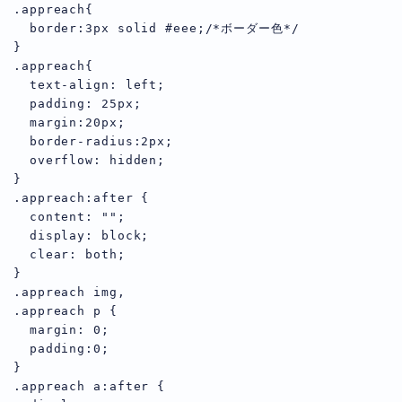
.appreach{

  border:3px solid #eee;/*ボーダー色*/

}

.appreach{

  text-align: left;

  padding: 25px;

  margin:20px;

  border-radius:2px;

  overflow: hidden;

}

.appreach:after {

  content: "";

  display: block;

  clear: both;

}

.appreach img,

.appreach p {

  margin: 0;

  padding:0;

}

.appreach a:after {
