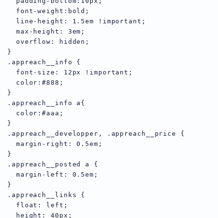
  padding-bottom:10px;

  font-weight:bold;

  line-height: 1.5em !important;

  max-height: 3em;

  overflow: hidden;

}

.appreach__info {

  font-size: 12px !important;

  color:#888;

}

.appreach__info a{

  color:#aaa;

}

.appreach__developper, .appreach__price {

  margin-right: 0.5em;

}

.appreach__posted a {

  margin-left: 0.5em;

}

.appreach__links {

  float: left;

  height: 40px;
