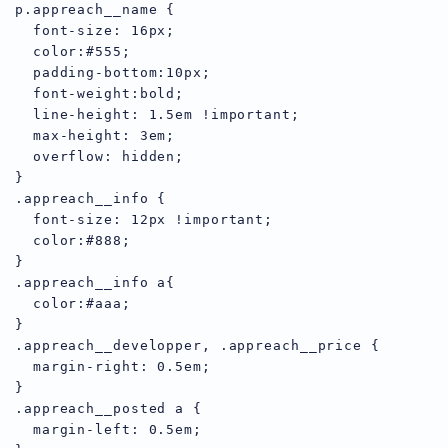
p.appreach__name {

  font-size: 16px;

  color:#555;

  padding-bottom:10px;

  font-weight:bold;

  line-height: 1.5em !important;

  max-height: 3em;

  overflow: hidden;

}

.appreach__info {

  font-size: 12px !important;

  color:#888;

}

.appreach__info a{

  color:#aaa;

}

.appreach__developper, .appreach__price {

  margin-right: 0.5em;

}

.appreach__posted a {

  margin-left: 0.5em;
