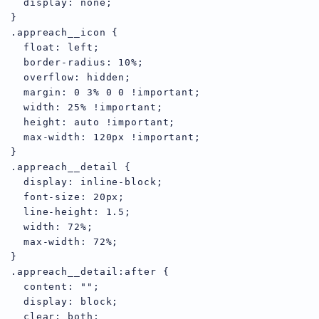
  display: none;

}

.appreach__icon {

  float: left;

  border-radius: 10%;

  overflow: hidden;

  margin: 0 3% 0 0 !important;

  width: 25% !important;

  height: auto !important;

  max-width: 120px !important;

}

.appreach__detail {

  display: inline-block;

  font-size: 20px;

  line-height: 1.5;

  width: 72%;

  max-width: 72%;

}

.appreach__detail:after {

  content: "";

  display: block;

  clear: both;
