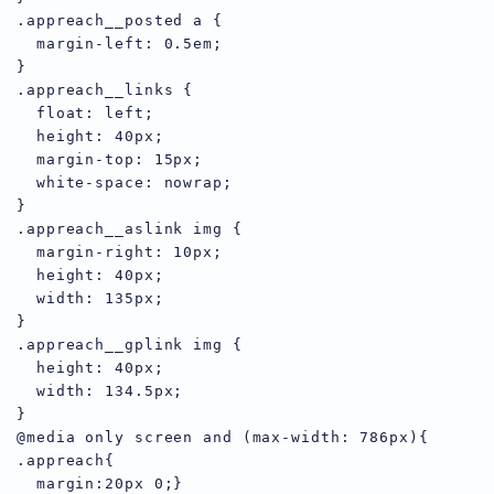
.appreach__posted a {

  margin-left: 0.5em;

}

.appreach__links {

  float: left;

  height: 40px;

  margin-top: 15px;

  white-space: nowrap;

}

.appreach__aslink img {

  margin-right: 10px;

  height: 40px;

  width: 135px;

}

.appreach__gplink img {

  height: 40px;

  width: 134.5px;

}

@media only screen and (max-width: 786px){

.appreach{

  margin:20px 0;}
