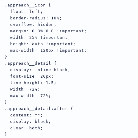
.appreach__icon {

  float: left;

  border-radius: 10%;

  overflow: hidden;

  margin: 0 3% 0 0 !important;

  width: 25% !important;

  height: auto !important;

  max-width: 120px !important;

}

.appreach__detail {

  display: inline-block;

  font-size: 20px;

  line-height: 1.5;

  width: 72%;

  max-width: 72%;

}

.appreach__detail:after {

  content: "";

  display: block;

  clear: both;

}
