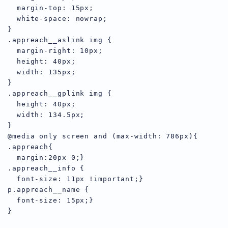
  margin-top: 15px;

  white-space: nowrap;

}

.appreach__aslink img {

  margin-right: 10px;

  height: 40px;

  width: 135px;

}

.appreach__gplink img {

  height: 40px;

  width: 134.5px;

}

@media only screen and (max-width: 786px){

.appreach{

  margin:20px 0;}

.appreach__info {

  font-size: 11px !important;}

p.appreach__name {

  font-size: 15px;}
