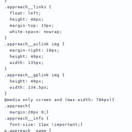
}

.appreach__links {

  float: left;

  height: 40px;

  margin-top: 15px;

  white-space: nowrap;

}

.appreach__aslink img {

  margin-right: 10px;

  height: 40px;

  width: 135px;

}

.appreach__gplink img {

  height: 40px;

  width: 134.5px;

}

@media only screen and (max-width: 786px){

.appreach{

  margin:20px 0;}

.appreach__info {

  font-size: 11px !important;}

p.appreach__name {
