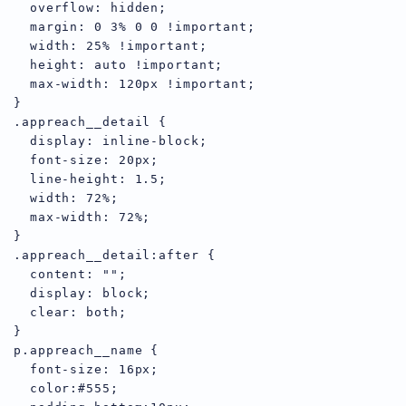
  overflow: hidden;

  margin: 0 3% 0 0 !important;

  width: 25% !important;

  height: auto !important;

  max-width: 120px !important;

}

.appreach__detail {

  display: inline-block;

  font-size: 20px;

  line-height: 1.5;

  width: 72%;

  max-width: 72%;

}

.appreach__detail:after {

  content: "";

  display: block;

  clear: both;

}

p.appreach__name {

  font-size: 16px;

  color:#555;
