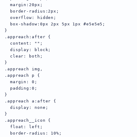
  margin:20px;

  border-radius:2px;

  overflow: hidden;

  box-shadow:0px 2px 5px 1px #e5e5e5;

}

.appreach:after {

  content: "";

  display: block;

  clear: both;

}

.appreach img,

.appreach p {

  margin: 0;

  padding:0;

}

.appreach a:after {

  display: none;

}

.appreach__icon {

  float: left;

  border-radius: 10%;
