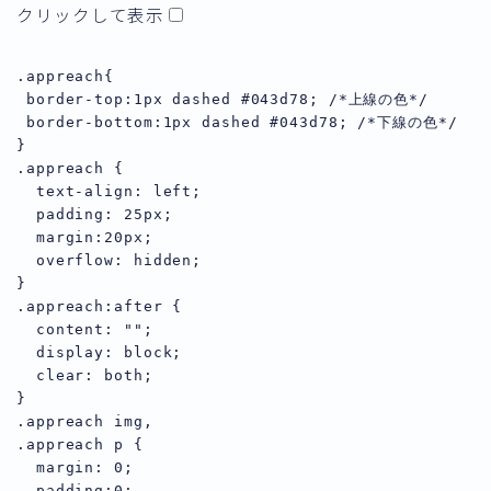
クリックして表示
.appreach{

 border-top:1px dashed #043d78; /*上線の色*/

 border-bottom:1px dashed #043d78; /*下線の色*/

}

.appreach {

  text-align: left;

  padding: 25px;

  margin:20px;

  overflow: hidden;

}

.appreach:after {

  content: "";

  display: block;

  clear: both;

}

.appreach img,

.appreach p {

  margin: 0;

  padding:0;
