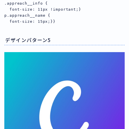
.appreach__info {

  font-size: 11px !important;}

p.appreach__name {

デザインパターン5