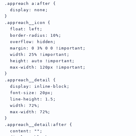
.appreach a:after {

  display: none;

}

.appreach__icon {

  float: left;

  border-radius: 10%;

  overflow: hidden;

  margin: 0 3% 0 0 !important;

  width: 25% !important;

  height: auto !important;

  max-width: 120px !important;

}

.appreach__detail {

  display: inline-block;

  font-size: 20px;

  line-height: 1.5;

  width: 72%;

  max-width: 72%;

}

.appreach__detail:after {

  content: "";
