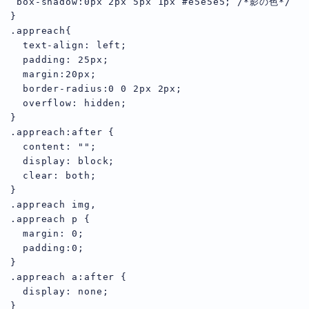
 box-shadow:0px 2px 5px 1px #e5e5e5; /*影の色*/

}

.appreach{

  text-align: left;

  padding: 25px;

  margin:20px;

  border-radius:0 0 2px 2px;

  overflow: hidden;

}

.appreach:after {

  content: "";

  display: block;

  clear: both;

}

.appreach img,

.appreach p {

  margin: 0;

  padding:0;

}

.appreach a:after {

  display: none;

}
