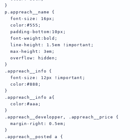
}

p.appreach__name {

  font-size: 16px;

  color:#555;

  padding-bottom:10px;

  font-weight:bold;

  line-height: 1.5em !important;

  max-height: 3em;

  overflow: hidden;

}

.appreach__info {

  font-size: 12px !important;

  color:#888;

}

.appreach__info a{

  color:#aaa;

}

.appreach__developper, .appreach__price {

  margin-right: 0.5em;

}

.appreach__posted a {
