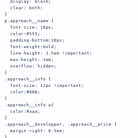
  display: block;

  clear: both;

}

p.appreach__name {

  font-size: 16px;

  color:#555;

  padding-bottom:10px;

  font-weight:bold;

  line-height: 1.5em !important;

  max-height: 3em;

  overflow: hidden;

}

.appreach__info {

  font-size: 12px !important;

  color:#888;

}

.appreach__info a{

  color:#aaa;

}

.appreach__developper, .appreach__price {

  margin-right: 0.5em;

}
