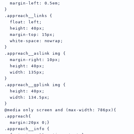
  margin-left: 0.5em;

}

.appreach__links {

  float: left;

  height: 40px;

  margin-top: 15px;

  white-space: nowrap;

}

.appreach__aslink img {

  margin-right: 10px;

  height: 40px;

  width: 135px;

}

.appreach__gplink img {

  height: 40px;

  width: 134.5px;

}

@media only screen and (max-width: 786px){

.appreach{

  margin:20px 0;}

.appreach__info {
