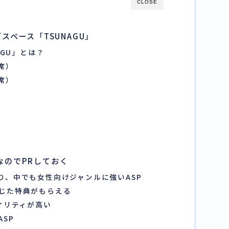
CLOSE
グスペース「TSUNAGU」
AGU」とは？
席）
席）
なのでPRしておく
り、中でも女性向けジャンルに強いASP
じた特典がもらえる
オリティが高い
SP